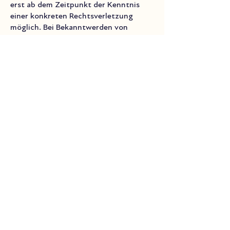
erst ab dem Zeitpunkt der Kenntnis
einer konkreten Rechtsverletzung
möglich. Bei Bekanntwerden von
entsprechenden Rechtsverletzungen
werden wir diese Inhalte umgehend
entfernen.
Unearth the captivating history of
the famous Eagle's Nest in
Berchtesgaden with our in-depth
guided historical tours.